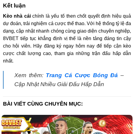
Kết luận
Kèo nhà cái
chính là yếu tố then chốt quyết định hiệu quả
dự đoán, trải nghiệm cá cược thể thao. Với hệ thống tỷ lệ đa
dạng, cập nhật nhanh chóng cùng giao diện chuyên nghiệp,
8VBET tiếp tục khẳng định vị thế là nền tảng đáng tin cậy
cho hội viên. Hãy đăng ký ngay hôm nay để tiếp cận kèo
cược chất lượng cao, tham gia những trận đấu hấp dẫn
nhất.
Xem thêm:
Trang Cá Cược Bóng Đá
–
Cập Nhật Nhiều Giải Đấu Hấp Dẫn
BÀI VIẾT CÙNG CHUYÊN MỤC: