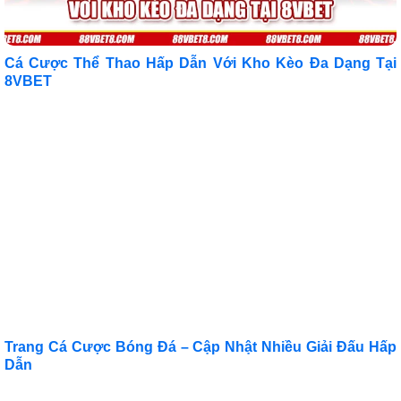
Cá Cược Thể Thao Hấp Dẫn Với Kho Kèo Đa Dạng Tại
8VBET
Trang Cá Cược Bóng Đá – Cập Nhật Nhiều Giải Đấu Hấp
Dẫn