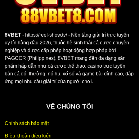
8VBET
-
https://reel-show.tv/
- Nền tảng giải trí trực tuyến
uy tín hàng đầu 2026, thuộc hệ sinh thái cá cược chuyên
nghiệp và được cấp phép hoạt động hợp pháp bởi
PAGCOR (Philippines). 8VBET mang đến đa dạng sản
phẩm hấp dẫn như cá cược thể thao, casino trực tuyến,
bắn cá đổi thưởng, nổ hũ, xổ số và game bài đỉnh cao, đáp
ứng mọi nhu cầu giải trí của người chơi.
VỀ CHÚNG TÔI
Chính sách bảo mật
Điều khoản điều kiện