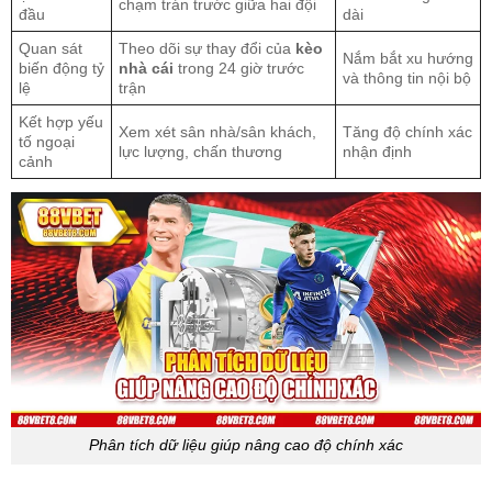
chạm trán trước giữa hai đội
đầu
dài
Quan sát
Theo dõi sự thay đổi của
kèo
Nắm bắt xu hướng
biến động tỷ
nhà cái
trong 24 giờ trước
và thông tin nội bộ
lệ
trận
Kết hợp yếu
Xem xét sân nhà/sân khách,
Tăng độ chính xác
tố ngoại
lực lượng, chấn thương
nhận định
cảnh
Phân tích dữ liệu giúp nâng cao độ chính xác