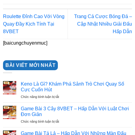
Roulette Đỉnh Cao Với Vòng
Trang Cá Cược Bóng Đá –
Quay Đầy Kịch Tính Tại
Cập Nhật Nhiều Giải Đấu
8VBET
Hấp Dẫn
[baicungchuyenmuc]
BÀI VIẾT MỚI NHẤT
Keno Là Gì? Khám Phá Sảnh Trò Chơi Quay Số
Cực Cuốn Hút
Chức năng bình luận bị tắt
ở
Keno
Là
Game Bài 3 Cây 8VBET – Hấp Dẫn Với Luật Chơi
Gì?
Đơn Giản
Khám
Chức năng bình luận bị tắt
ở
Phá
Game
Sảnh
Bài
Game Bài Tá Lả – Hấp Dẫn Với Những Màn Đấu
Trò