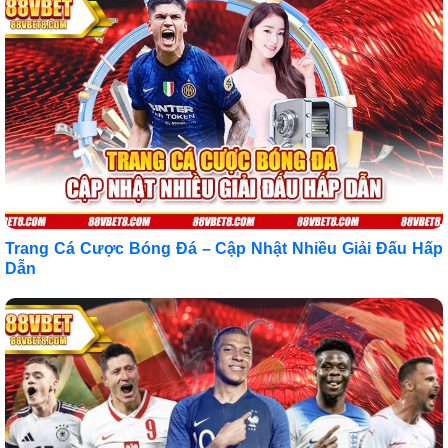
Trang Cá Cược Bóng Đá – Cập Nhật Nhiều Giải Đấu Hấp
Dẫn