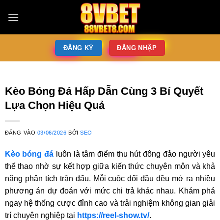
ĐĂNG KÝ
ĐĂNG NHẬP
Kèo Bóng Đá Hấp Dẫn Cùng 3 Bí Quyết
Lựa Chọn Hiệu Quả
ĐĂNG VÀO
03/06/2026
BỞI
SEO
Kèo bóng đá
luôn là tâm điểm thu hút đông đảo người yêu
thể thao nhờ sự kết hợp giữa kiến thức chuyên môn và khả
năng phân tích trận đấu. Mỗi cuộc đối đầu đều mở ra nhiều
phương án dự đoán với mức chi trả khác nhau. Khám phá
ngay hệ thống cược đỉnh cao và trải nghiệm không gian giải
trí chuyên nghiệp tại
https://reel-show.tv/
.