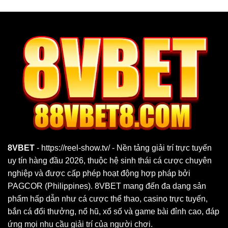
Trải
Ttính
Uy
Nghiệm
Tín
Mới
2025
Dẫn
Đầu
Xu
Hướng
Chơi
8VBET
-
https://reel-show.tv/
- Nền tảng giải trí trực tuyến
uy tín hàng đầu 2026, thuộc hệ sinh thái cá cược chuyên
nghiệp và được cấp phép hoạt động hợp pháp bởi
PAGCOR (Philippines). 8VBET mang đến đa dạng sản
phẩm hấp dẫn như cá cược thể thao, casino trực tuyến,
bắn cá đổi thưởng, nổ hũ, xổ số và game bài đỉnh cao, đáp
ứng mọi nhu cầu giải trí của người chơi.