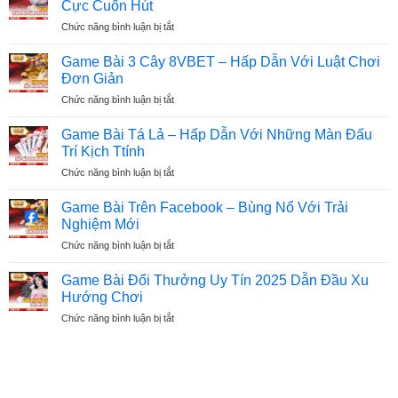
Cực Cuốn Hút
Chức năng bình luận bị tắt
ở
Keno
Là
Game Bài 3 Cây 8VBET – Hấp Dẫn Với Luật Chơi
Gì?
Đơn Giản
Khám
Chức năng bình luận bị tắt
ở
Phá
Game
Sảnh
Bài
Game Bài Tá Lả – Hấp Dẫn Với Những Màn Đấu
Trò
3
Chơi
Trí Kịch Ttính
Cây
Quay
Chức năng bình luận bị tắt
ở
8VBET
Số
Game
–
Cực
Bài
Game Bài Trên Facebook – Bùng Nổ Với Trải
Hấp
Cuốn
Tá
Dẫn
Nghiệm Mới
Hút
Lả
Với
Chức năng bình luận bị tắt
ở
–
Luật
Game
Hấp
Chơi
Bài
Game Bài Đổi Thưởng Uy Tín 2025 Dẫn Đầu Xu
Dẫn
Đơn
Trên
Với
Hướng Chơi
Giản
Facebook
Những
Chức năng bình luận bị tắt
ở
–
Màn
Game
Bùng
Đấu
Bài
Nổ
Trí
Đổi
Với
Kịch
Thưởng
Trải
Ttính
Uy
Nghiệm