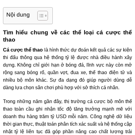
Nội dung
Tìm hiểu chung về các thể loại cá cược thể
thao
Cá cược thể thao
là hình thức dự đoán kết quả các sự kiện
thi đấu thông qua hệ thống tỷ lệ được nhà điều hành xây
dựng. Không chỉ giới hạn ở bóng đá, lĩnh vực này còn mở
rộng sang bóng rổ, quần vợt, đua xe, thể thao điện tử và
nhiều bộ môn khác. Sự đa dạng đó giúp người dùng dễ
dàng lựa chọn sân chơi phù hợp với sở thích cá nhân.
Trong những năm gần đây, thị trường cá cược bộ môn thể
thao toàn cầu ghi nhận tốc độ tăng trưởng mạnh mẽ với
doanh thu hàng trăm tỷ USD mỗi năm. Công nghệ dữ liệu
thời gian thực, thuật toán phân tích xác suất và hệ thống cập
nhật tỷ lệ liên tục đã góp phần nâng cao chất lượng trải