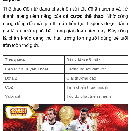
Thể thao điện tử đang phát triển với tốc độ ấn tượng và trở
thành mảng tiềm năng của
cá cược thể thao
. Nhờ cộng
đồng đông đảo và lịch thi đấu liên tục, Esports được đánh
giá là xu hướng nổi bật trong giai đoạn hiện nay. Đây cũng
là phân khúc đang thu hút lượng lớn người dùng trẻ tuổi
trên toàn thế giới.
Tựa game
Đặc điểm nổi bật
Liên Minh Huyền Thoại
Lượng người xem lớn
Dota 2
Giải thưởng cao
CS2
Tính chiến thuật mạnh
Valorant
Tốc độ phát triển nhanh