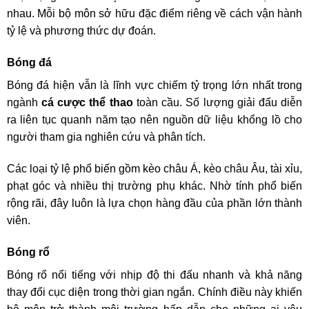
nhau. Mỗi bộ môn sở hữu đặc điểm riêng về cách vận hành
tỷ lệ và phương thức dự đoán.
Bóng đá
Bóng đá hiện vẫn là lĩnh vực chiếm tỷ trọng lớn nhất trong
ngành
cá cược thể thao
toàn cầu. Số lượng giải đấu diễn
ra liên tục quanh năm tạo nên nguồn dữ liệu khổng lồ cho
người tham gia nghiên cứu và phân tích.
Các loại tỷ lệ phổ biến gồm kèo châu Á, kèo châu Âu, tài xỉu,
phạt góc và nhiều thị trường phụ khác. Nhờ tính phổ biến
rộng rãi, đây luôn là lựa chọn hàng đầu của phần lớn thành
viên.
Bóng rổ
Bóng rổ nổi tiếng với nhịp độ thi đấu nhanh và khả năng
thay đổi cục diện trong thời gian ngắn. Chính điều này khiến