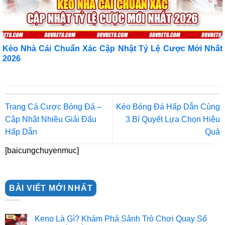
Kèo Nhà Cái Chuẩn Xác Cập Nhật Tỷ Lệ Cược Mới Nhất
2026
Trang Cá Cược Bóng Đá –
Kèo Bóng Đá Hấp Dẫn Cùng
Cập Nhật Nhiều Giải Đấu
3 Bí Quyết Lựa Chọn Hiệu
Hấp Dẫn
Quả
[baicungchuyenmuc]
BÀI VIẾT MỚI NHẤT
Keno Là Gì? Khám Phá Sảnh Trò Chơi Quay Số