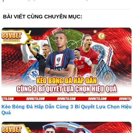
BÀI VIẾT CÙNG CHUYÊN MỤC:
Kèo Bóng Đá Hấp Dẫn Cùng 3 Bí Quyết Lựa Chọn Hiệu
Quả