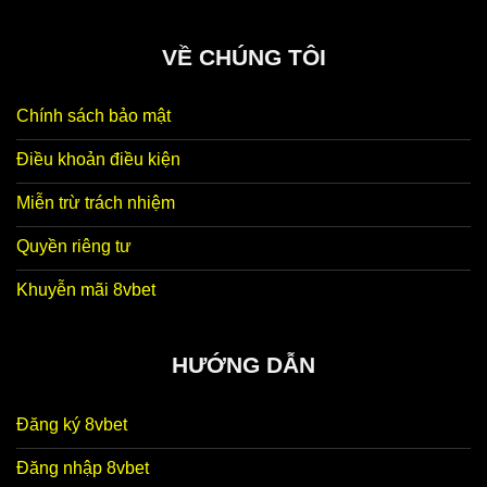
VỀ CHÚNG TÔI
Chính sách bảo mật
Điều khoản điều kiện
Miễn trừ trách nhiệm
Quyền riêng tư
Khuyễn mãi 8vbet
HƯỚNG DẪN
Đăng ký 8vbet
Đăng nhập 8vbet