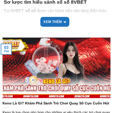
Sơ lược tìm hiểu sảnh xổ số 8VBET
Tại 8VBET,
xổ số
được vận hành trên nền tảng điện toán
hiện đại giúp đồng bộ dữ liệu theo thời gian thực. Nhiều
XEM THÊM
dòng sản phẩm từ khu vực châu Á đến các thị trường quốc
tế được tích hợp trong cùng một tài khoản. Người dùng có
thể theo dõi kết quả mở thưởng, lịch phát hành cùng các
chỉ số thống kê ngay trên giao diện chính.
03
Th6
Bên cạnh yếu tố công nghệ, hệ thống còn chú trọng trải
nghiệm theo hướng trực quan. Các danh mục được phân
chia rõ ràng theo khu vực, chu kỳ quay và mức vốn tham
gia. Giúp cả người mới lẫn người có kinh nghiệm dễ dàng
xây dựng chiến lược theo dõi dữ liệu phù hợp.
Keno Là Gì? Khám Phá Sảnh Trò Chơi Quay Số Cực Cuốn Hút
Keno là lựa chọn phù hợp cho những ai yêu thích các trò chơi quay