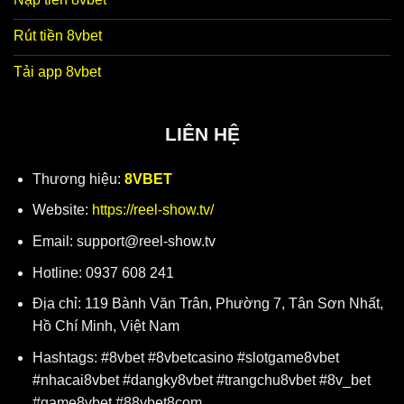
Được nhiều người lựa chọn để tích lũy kinh nghiệm.
Rút tiền 8vbet
Xổ số quốc tế
Tải app 8vbet
Bên cạnh các sản phẩm quen thuộc,thể loại quốc tế cũng
nhận được sự quan tâm từ nhiều người mới nhờ số lượng
kỳ quay đa dạng trong ngày. Dòng sản phẩm này cho phép
LIÊN HỆ
tiếp cận nhiều thị trường khác nhau, từ châu Á đến châu
Âu, giúp người dùng có thêm lựa chọn khi xây dựng kế
Thương hiệu:
8VBET
hoạch tham gia.
Website:
https://reel-show.tv/
Tiêu chí
Đặc điểm
Email:
support@reel-show.tv
Hotline: 0937 608 241
Phạm vi thị trường
Nhiều quốc gia
Địa chỉ: 119 Bành Văn Trân, Phường 7, Tân Sơn Nhất,
Tần suất mở thưởng
Đa dạng theo từng khu vực
Hồ Chí Minh, Việt Nam
Hashtags: #8vbet #8vbetcasino #slotgame8vbet
Dữ liệu thống kê
Cập nhật liên tục
#nhacai8vbet #dangky8vbet #trangchu8vbet #8v_bet
#game8vbet #88vbet8com
Khung giờ hoạt động
Trải dài trong ngày