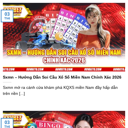
Tại đây, các chuyên mục
xổ số
được sắp xếp theo nhóm
chức năng để việc tìm kiếm trở nên thuận tiện hơn. Điều
03
này đặc biệt hữu ích với người thường xuyên theo dõi
Th6
nhiều kỳ mở thưởng trong ngày, các điểm nổi bật gồm:
Danh mục phân loại theo khu vực và chu kỳ quay.
Bộ lọc dữ liệu giúp tra cứu nhanh lịch sử kết quả.
Hỗ trợ hiển thị tốt trên điện thoại, máy tính bảng và PC.
Thao tác đơn giản cùng tỷ lệ cạnh tranh được đánh giá
Sxmn – Hướng Dẫn Soi Cầu Xổ Số Miền Nam Chính Xác 2026
cao
Quá trình lựa chọn mã dự thưởng được thiết kế theo
Sxmn mở ra cánh cửa khám phá KQXS miền Nam đầy hấp dẫn
trên nền [...]
hướng tinh gọn nhằm giảm số bước thực hiện. Người
dùng có thể hoàn tất lệnh chỉ trong thời gian ngắn mà
không cần chuyển qua nhiều màn hình khác nhau, đây là
yếu tố góp phần nâng cao trải nghiệm tổng thể.
03
Th6