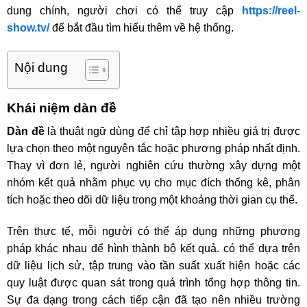
dung chính, người chơi có thể truy cập
https://reel-
show.tv/
để bắt đầu tìm hiểu thêm về hệ thống.
Nội dung
Khái niệm dàn đề
Dàn đề
là thuật ngữ dùng để chỉ tập hợp nhiều giá trị được
lựa chọn theo một nguyên tắc hoặc phương pháp nhất định.
Thay vì đơn lẻ, người nghiên cứu thường xây dựng một
nhóm kết quả nhằm phục vụ cho mục đích thống kê, phân
tích hoặc theo dõi dữ liệu trong một khoảng thời gian cụ thể.
Trên thực tế, mỗi người có thể áp dụng những phương
pháp khác nhau để hình thành bộ kết quả. có thể dựa trên
dữ liệu lịch sử, tập trung vào tần suất xuất hiện hoặc các
quy luật được quan sát trong quá trình tổng hợp thông tin.
Sự đa dạng trong cách tiếp cận đã tạo nên nhiều trường