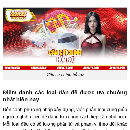
Căn cứ chính hỗ trợ
Điểm danh các loại dàn đề được ưa chuộng
nhất hiện nay
Bên cạnh phương pháp xây dựng, việc phân loại cũng giúp
người nghiên cứu dễ dàng lựa chọn cách tiếp cận phù hợp.
Mỗi loại đều có số lượng phần tử và phạm vi theo dõi khác