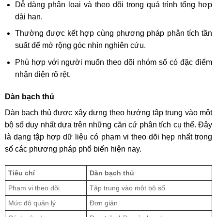
Dễ dàng phân loại và theo dõi trong quá trình tổng hợp
dài hạn.
Thường được kết hợp cùng phương pháp phân tích tần
suất để mở rộng góc nhìn nghiên cứu.
Phù hợp với người muốn theo dõi nhóm số có đặc điểm
nhận diện rõ rệt.
Dàn bạch thủ
Dàn bạch thủ được xây dựng theo hướng tập trung vào một
bộ số duy nhất dựa trên những căn cứ phân tích cụ thể. Đây
là dạng tập hợp dữ liệu có phạm vi theo dõi hẹp nhất trong
số các phương pháp phổ biến hiện nay.
Tiêu chí
Dàn bạch thủ
Phạm vi theo dõi
Tập trung vào một bộ số
Mức độ quản lý
Đơn giản