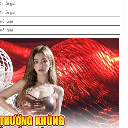
 mỗi giải
 mỗi giải
ỗi giải
ỗi giải