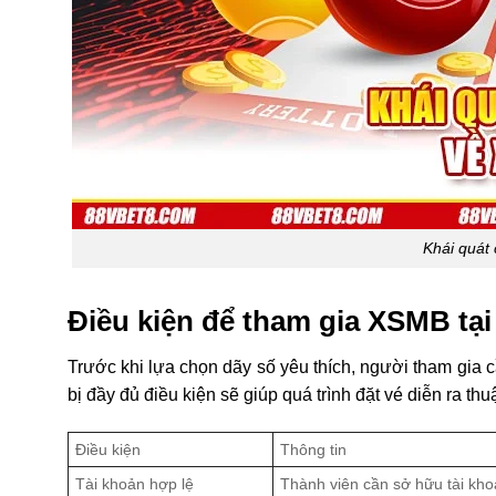
Khái quát
Điều kiện để tham gia XSMB tại
Trước khi lựa chọn dãy số yêu thích, người tham gia 
bị đầy đủ điều kiện sẽ giúp quá trình đặt vé diễn ra thu
Điều kiện
Thông tin
Tài khoản hợp lệ
Thành viên cần sở hữu tài kho