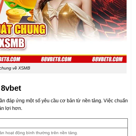
 chung về XSMB
 8vbet
cần đáp ứng một số yêu cầu cơ bản từ nền tảng. Việc chuẩn
ận lợi hơn.
ản hoạt động bình thường trên nền tảng.