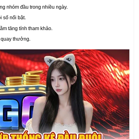
ừng nhóm đầu trong nhiều ngày.
 số nổi bật.
hằm tăng tính tham khảo.
ỳ quay thưởng.