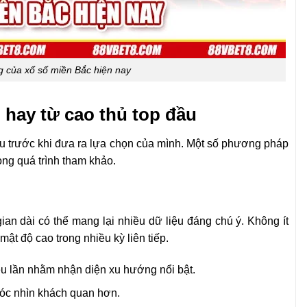
g của xổ số miền Bắc hiện nay
 hay từ cao thủ top đầu
u trước khi đưa ra lựa chọn của mình. Một số phương pháp
ong quá trình tham khảo.
gian dài có thể mang lại nhiều dữ liệu đáng chú ý. Không ít
ật độ cao trong nhiều kỳ liên tiếp.
ều lần nhằm nhận diện xu hướng nổi bật.
góc nhìn khách quan hơn.