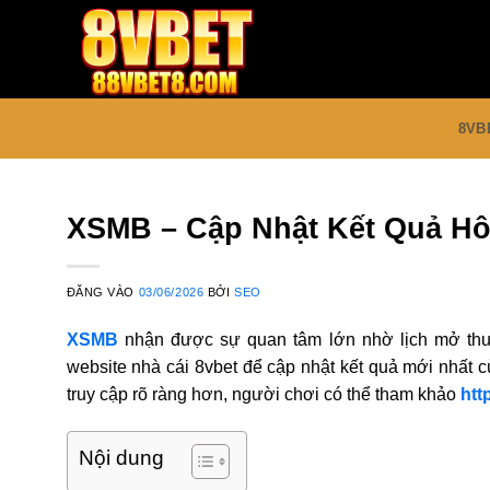
8VB
XSMB – Cập Nhật Kết Quả Hô
ĐĂNG VÀO
03/06/2026
BỞI
SEO
XSMB
nhận được sự quan tâm lớn nhờ lịch mở thư
website nhà cái 8vbet để cập nhật kết quả mới nhất c
truy cập rõ ràng hơn, người chơi có thể tham khảo
htt
Nội dung