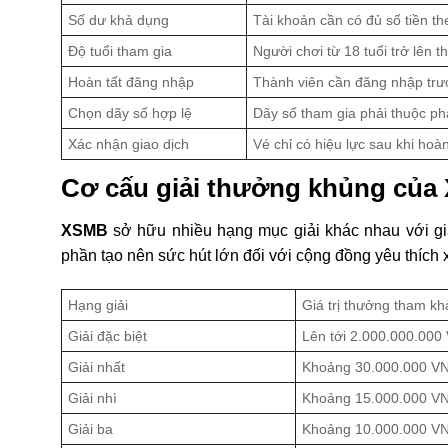
Số dư khả dụng
Tài khoản cần có đủ số tiền th
Độ tuổi tham gia
Người chơi từ 18 tuổi trở lên 
Hoàn tất đăng nhập
Thành viên cần đăng nhập trước
Chọn dãy số hợp lệ
Dãy số tham gia phải thuộc ph
Xác nhận giao dịch
Vé chỉ có hiệu lực sau khi hoà
Cơ cấu giải thưởng khủng củ
XSMB
sở hữu nhiều hạng mục giải khác nhau với giá
phần tạo nên sức hút lớn đối với cộng đồng yêu thích x
Hạng giải
Giá trị thưởng tham kh
Giải đặc biệt
Lên tới 2.000.000.000
Giải nhất
Khoảng 30.000.000 V
Giải nhì
Khoảng 15.000.000 VN
Giải ba
Khoảng 10.000.000 VN