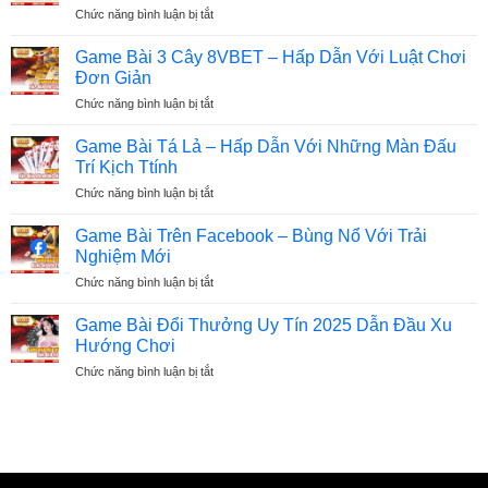
Chức năng bình luận bị tắt
ở
Keno
Là
Game Bài 3 Cây 8VBET – Hấp Dẫn Với Luật Chơi
Gì?
Đơn Giản
Khám
Chức năng bình luận bị tắt
ở
Phá
Game
Sảnh
Bài
Game Bài Tá Lả – Hấp Dẫn Với Những Màn Đấu
Trò
3
Chơi
Trí Kịch Ttính
Cây
Quay
Chức năng bình luận bị tắt
ở
8VBET
Số
Game
–
Cực
Bài
Game Bài Trên Facebook – Bùng Nổ Với Trải
Hấp
Cuốn
Tá
Dẫn
Nghiệm Mới
Hút
Lả
Với
Chức năng bình luận bị tắt
ở
–
Luật
Game
Hấp
Chơi
Bài
Game Bài Đổi Thưởng Uy Tín 2025 Dẫn Đầu Xu
Dẫn
Đơn
Trên
Với
Hướng Chơi
Giản
Facebook
Những
Chức năng bình luận bị tắt
ở
–
Màn
Game
Bùng
Đấu
Bài
Nổ
Trí
Đổi
Với
Kịch
Thưởng
Trải
Ttính
Uy
Nghiệm
Tín
Mới