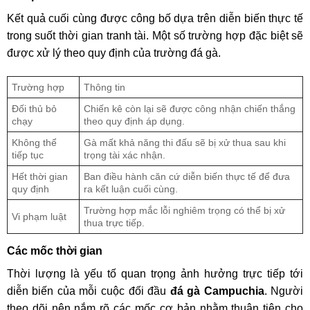
Kết quả cuối cùng được công bố dựa trên diễn biến thực tế
trong suốt thời gian tranh tài. Một số trường hợp đặc biệt sẽ
được xử lý theo quy định của trường đá gà.
Trường hợp
Thông tin
Đối thủ bỏ
Chiến kê còn lại sẽ được công nhận chiến thắng
chạy
theo quy định áp dụng.
Không thể
Gà mất khả năng thi đấu sẽ bị xử thua sau khi
tiếp tục
trọng tài xác nhận.
Hết thời gian
Ban điều hành căn cứ diễn biến thực tế để đưa
quy định
ra kết luận cuối cùng.
Trường hợp mắc lỗi nghiêm trọng có thể bị xử
Vi phạm luật
thua trực tiếp.
Các mốc thời gian
Thời lượng là yếu tố quan trọng ảnh hưởng trực tiếp tới
diễn biến của mỗi cuộc đối đầu
đá gà Campuchia
. Người
theo dõi nên nắm rõ các mốc cơ bản nhằm thuận tiện cho