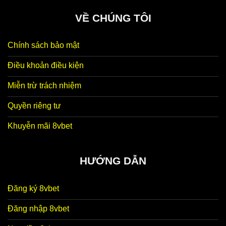
VỀ CHÚNG TÔI
Chính sách bảo mật
Điều khoản điều kiện
Miễn trừ trách nhiệm
Quyền riêng tư
Khuyễn mãi 8vbet
HƯỚNG DẪN
Đăng ký 8vbet
Đăng nhập 8vbet