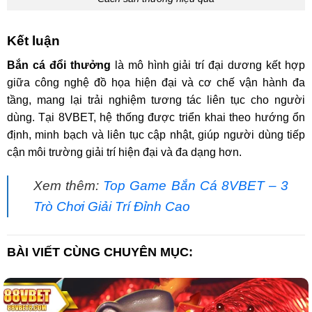
Kết luận
Bắn cá đổi thưởng
là mô hình giải trí đại dương kết hợp
giữa công nghệ đồ họa hiện đại và cơ chế vận hành đa
tầng, mang lại trải nghiệm tương tác liên tục cho người
dùng. Tại 8VBET, hệ thống được triển khai theo hướng ổn
định, minh bạch và liên tục cập nhật, giúp người dùng tiếp
cận môi trường giải trí hiện đại và đa dạng hơn.
Xem thêm:
Top Game Bắn Cá 8VBET – 3
Trò Chơi Giải Trí Đỉnh Cao
BÀI VIẾT CÙNG CHUYÊN MỤC: