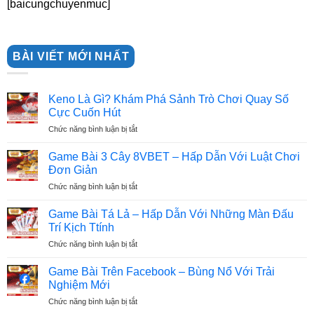
[baicungchuyenmuc]
BÀI VIẾT MỚI NHẤT
Keno Là Gì? Khám Phá Sảnh Trò Chơi Quay Số
Cực Cuốn Hút
Chức năng bình luận bị tắt
ở
Keno
Là
Game Bài 3 Cây 8VBET – Hấp Dẫn Với Luật Chơi
Gì?
Đơn Giản
Khám
Chức năng bình luận bị tắt
ở
Phá
Game
Sảnh
Bài
Game Bài Tá Lả – Hấp Dẫn Với Những Màn Đấu
Trò
3
Chơi
Trí Kịch Ttính
Cây
Quay
Chức năng bình luận bị tắt
ở
8VBET
Số
Game
–
Cực
Bài
Game Bài Trên Facebook – Bùng Nổ Với Trải
Hấp
Cuốn
Tá
Dẫn
Nghiệm Mới
Hút
Lả
Với
Chức năng bình luận bị tắt
ở
–
Luật
Game