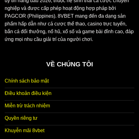
uy tín hàng đầu 2026, thuộc hệ sinh thái cá cược chuyên
nghiệp và được cấp phép hoạt động hợp pháp bởi
PAGCOR (Philippines). 8VBET mang đến đa dạng sản
phẩm hấp dẫn như cá cược thể thao, casino trực tuyến,
bắn cá đổi thưởng, nổ hũ, xổ số và game bài đỉnh cao, đáp
ứng mọi nhu cầu giải trí của người chơi.
VỀ CHÚNG TÔI
Chính sách bảo mật
Điều khoản điều kiện
Miễn trừ trách nhiệm
Quyền riêng tư
Khuyễn mãi 8vbet