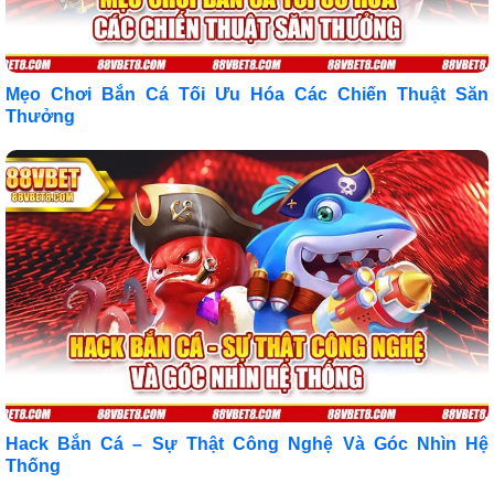
Mẹo Chơi Bắn Cá Tối Ưu Hóa Các Chiến Thuật Săn
Thưởng
Hack Bắn Cá – Sự Thật Công Nghệ Và Góc Nhìn Hệ
Thống