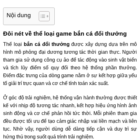
Nội dung
Đôi nét về thể loại game bắn cá đổi thưởng
Thể loại
bắn cá đổi thưởng
được xây dựng dựa trên mô
hình mô phỏng đại dương tương tác thời gian thực. Người
tham gia sử dụng công cụ ảo để tác động vào sinh vật biển
và tích lũy điểm số quy đổi theo hệ thống phần thưởng.
Điểm đặc trưng của dòng game nằm ở sự kết hợp giữa yếu
tố giải trí trực quan và cơ chế tính toán xác suất.
Ở góc độ trải nghiệm, hệ thống vận hành thường được thiết
kế với nhịp độ tương tác nhanh, kết hợp hiệu ứng hình ảnh
sinh động và cơ chế phản hồi tức thời. Mỗi phiên tham gia
đều được tối ưu để tạo cảm giác nhập vai liền mạch và liên
tục. Nhờ vậy, người dùng dễ dàng tiếp cận và duy trì sự
hứng thú trong suốt quá trình trải nghiệm.