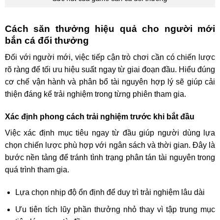
Cách săn thưởng hiệu quả cho người mới
bắn cá đổi thưởng
Đối với người mới, việc tiếp cận trò chơi cần có chiến lược
rõ ràng để tối ưu hiệu suất ngay từ giai đoạn đầu. Hiểu đúng
cơ chế vận hành và phân bổ tài nguyên hợp lý sẽ giúp cải
thiện đáng kể trải nghiệm trong từng phiên tham gia.
Xác định phong cách trải nghiệm trước khi bắt đầu
Việc xác định mục tiêu ngay từ đầu giúp người dùng lựa
chọn chiến lược phù hợp với ngân sách và thời gian. Đây là
bước nền tảng để tránh tình trạng phân tán tài nguyên trong
quá trình tham gia.
Lựa chọn nhịp độ ổn định để duy trì trải nghiệm lâu dài
Ưu tiên tích lũy phần thưởng nhỏ thay vì tập trung mục