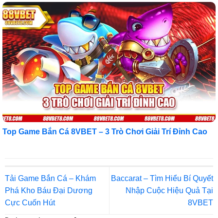
Top Game Bắn Cá 8VBET – 3 Trò Chơi Giải Trí Đỉnh Cao
Tải Game Bắn Cá – Khám
Baccarat – Tìm Hiểu Bí Quyết
Phá Kho Báu Đại Dương
Nhập Cuộc Hiệu Quả Tại
Cực Cuốn Hút
8VBET