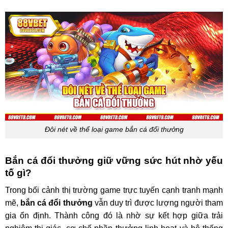
Đôi nét về thể loại game bắn cá đổi thưởng
Bắn cá đổi thưởng giữ vững sức hút nhờ yếu
tố gì?
Trong bối cảnh thị trường game trực tuyến cạnh tranh mạnh
mẽ,
bắn cá đổi thưởng
vẫn duy trì được lượng người tham
gia ổn định. Thành công đó là nhờ sự kết hợp giữa trải