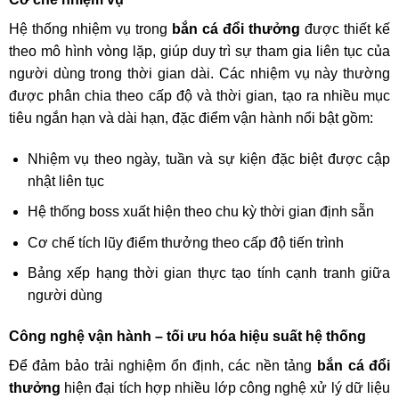
Hệ thống nhiệm vụ trong
bắn cá đổi thưởng
được thiết kế
theo mô hình vòng lặp, giúp duy trì sự tham gia liên tục của
người dùng trong thời gian dài. Các nhiệm vụ này thường
được phân chia theo cấp độ và thời gian, tạo ra nhiều mục
tiêu ngắn hạn và dài hạn, đặc điểm vận hành nổi bật gồm:
Nhiệm vụ theo ngày, tuần và sự kiện đặc biệt được cập
nhật liên tục
Hệ thống boss xuất hiện theo chu kỳ thời gian định sẵn
Cơ chế tích lũy điểm thưởng theo cấp độ tiến trình
Bảng xếp hạng thời gian thực tạo tính cạnh tranh giữa
người dùng
Công nghệ vận hành – tối ưu hóa hiệu suất hệ thống
Để đảm bảo trải nghiệm ổn định, các nền tảng
bắn cá đổi
thưởng
hiện đại tích hợp nhiều lớp công nghệ xử lý dữ liệu